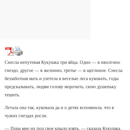
Снесла непутевая Кукушка три яйца. Одно — в иволгино
гнездо, другое — в желнино, третье — в щеглиное. Снесла
беззаботная мать и улетела в веселые леса куковать, годы
предсказывать, людям голову морочить, свою душеньку
тешить.
Летала она так, куковала да и о детях вспомнила, что в
чужих гнездах росли.
— Пора мне их под свое крыло взять, — сказала Кукушка.