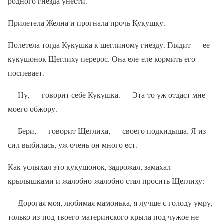
родного гнезда унести.
Прилетела Желна и прогнала прочь Кукушку.
Полетела тогда Кукушка к щеглиному гнезду. Глядит — ее
кукушонок Щеглиху перерос. Она еле-еле кормить его
поспевает.
— Ну, — говорит себе Кукушка. — Эта-то уж отдаст мне
моего обжору.
— Бери, — говорит Щеглиха, — своего подкидыша. Я из
сил выбилась, уж очень он много ест.
Как услыхал это кукушонок, задрожал, замахал
крылышками и жалобно-жалобно стал просить Щеглиху:
— Дорогая моя, любимая мамонька, я лучше с голоду умру,
только из-под твоего материнского крыла под чужое не