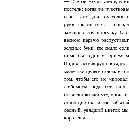
— В этой узкой улице, в н
постели; когда же чувствова
и все. Иногда летом солныш
руки против света, любовал
заменяло ему прогулку. О б
весною первую распустившу
зеленые буки, где сияло со
ними был один с корнем; м
Видно, легкая рука посадила
мальчика целым садом, его 
том, чтобы его не миновал
любимцем, ведь тот цвел,
последнюю минуту, когда ег
стоял цветок, всеми забыты
бедный, увядший цветок мы 
королевы.