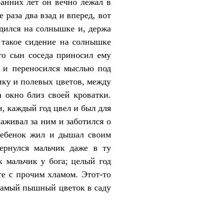
анних лет он вечно лежал в
 раза два взад и вперед, вот
адился на солнышке и, держа
; такое сидение на солнышке
что сын соседа приносил ему
й и переносился мыслью под
ику и полевых цветов, между
 окно близ своей кроватки.
и, каждый год цвел и был для
аживал за ним и заботился о
 Ребенок жил и дышал своим
ернулся мальчик даже в ту
к мальчик у бога; целый год
те с прочим хламом. Этот-то
 самый пышный цветок в саду