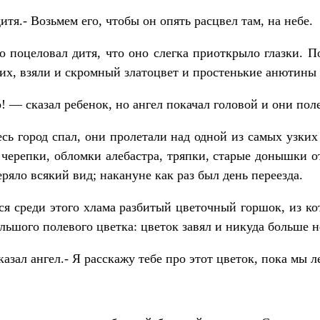
тя.- Возьмем его, чтобы он опять расцвел там, на небе.
ко поцеловал дитя, что оно слегка приоткрыло глазки. 
их, взяли и скромный златоцвет и простенькие анютины 
! — сказал ребенок, но ангел покачал головой и они пол
есь город спал, они пролетали над одной из самых узки
 черепки, обломки алебастра, тряпки, старые донышки о
ряло всякий вид; накануне как раз был день переезда.
ся среди этого хлама разбитый цветочный горшок, из ко
ьшого полевого цветка: цветок завял и никуда больше не
азал ангел.- Я расскажу тебе про этот цветок, пока мы л