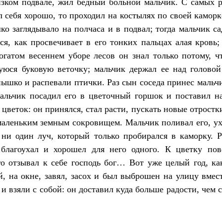
изком подвале, жил бедный больной мальчик. С самых р
л себя хорошо, то проходил на костылях по своей каморке
ко заглядывало на полчаса и в подвал; тогда мальчик с
ся, как просвечивает в его тонких пальцах алая кровь
огатом весеннем уборе лесов он знал только потому, 
юся буковую веточку; мальчик держал ее над голово
лнышко и распевали птички. Раз сын соседа принес мальч
альчик посадил его в цветочный горшок и поставил на
 цветок: он принялся, стал расти, пускать новые отростк
маленьким земным сокровищем. Мальчик поливал его, ух
 ни один луч, который только пробирался в каморку.
 благоухал и хорошел для него одного. К цветку пов
о отзывал к себе господь бог… Вот уже целый год, ка
й, на окне, завял, засох и был выброшен на улицу вмес
и взяли с собой: он доставил куда больше радости, чем