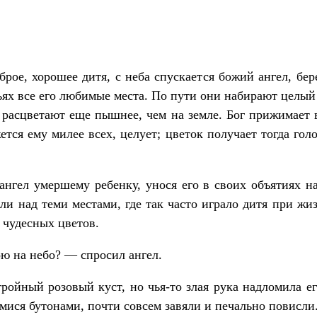
рое, хорошее дитя, с неба спускается божий ангел, бер
ях все его любимые места. По пути они набирают целый 
и расцветают еще пышнее, чем на земле. Бог прижимает в
ется ему милее всех, целует; цветок получает тогда гол
ангел умершему ребенку, унося его в своих объятиях на
али над теми местами, где так часто играло дитя при жи
 чудесных цветов.
ою на небо? — спросил ангел.
тройный розовый куст, но чья-то злая рука надломила ег
ся бутонами, почти совсем завяли и печально повисли