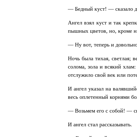
— Бедный куст! — сказало ди
Ангел взял куст и так креп
пышных цветов, но, кроме н
— Ну вот, теперь и довольно
Ночь была тихая, светлая; в
солома, зола и всякий хлам:
отслужило свой век или поте
И ангел указал на валявший
весь оплетенный корнями бол
— Возьмем его с собой! — ск
И ангел стал рассказывать.