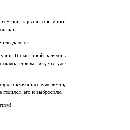
Потом они нарвали еще много
глазки.
етели дальше.
х улиц. На мостовой валялись
т шляп, словом, все, что уже
торого вывалился ком земли,
 годился, его и выбросили.
етим!