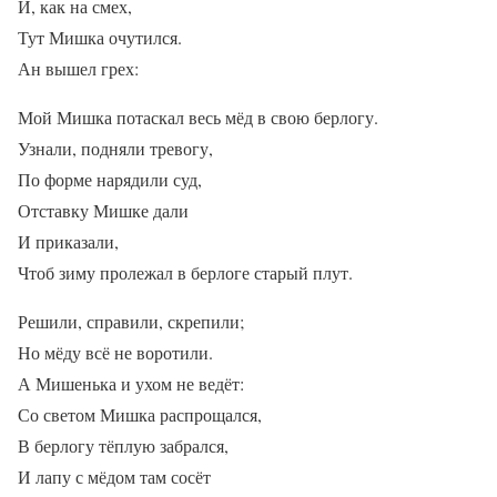
И, как на смех,
Тут Мишка очутился.
Ан вышел грех:
Мой Мишка потаскал весь мёд в свою берлогу.
Узнали, подняли тревогу,
По форме нарядили суд,
Отставку Мишке дали
И приказали,
Чтоб зиму пролежал в берлоге старый плут.
Решили, справили, скрепили;
Но мёду всё не воротили.
А Мишенька и ухом не ведёт:
Со светом Мишка распрощался,
В берлогу тёплую забрался,
И лапу с мёдом там сосёт