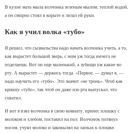
В кухне мать мыла волчонка зеленым мылом, теплой водой,
а он смирно стоял в корыте и лизал ей руки.
Как я учил волка «тубо»
Я решил, что сызмальства надо начать волчонка учить, а то,
как вырастет большой зверь, с ним уж тогда ничего не
поделаешь. Вот он еще маленький, а зубищи уж какие во
рту. А вырастет — держись тогда. «Первое, — думал я, —
надо научить его «тубо». Это значит «не тронь». Чтоб как
крикну «тубо», так чтоб он даже изо рта выпускал, что
схватил.
И вот я взял волчонка в свою комнату, принес плошку с
молоком и хлебом, поставил на пол. Волчонок потянул
носом, учуял молоко и заковылял на лапках к плошке.