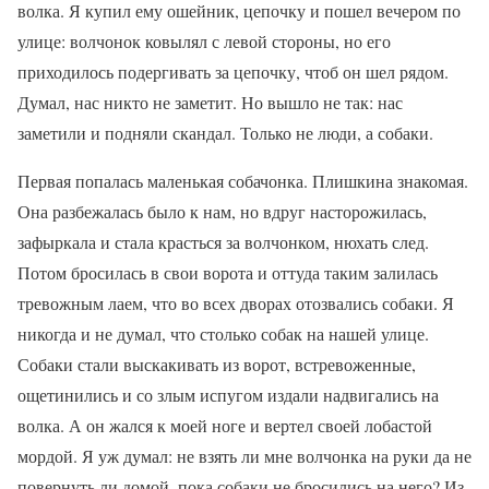
волка. Я купил ему ошейник, цепочку и пошел вечером по
улице: волчонок ковылял с левой стороны, но его
приходилось подергивать за цепочку, чтоб он шел рядом.
Думал, нас никто не заметит. Но вышло не так: нас
заметили и подняли скандал. Только не люди, а собаки.
Первая попалась маленькая собачонка. Плишкина знакомая.
Она разбежалась было к нам, но вдруг насторожилась,
зафыркала и стала красться за волчонком, нюхать след.
Потом бросилась в свои ворота и оттуда таким залилась
тревожным лаем, что во всех дворах отозвались собаки. Я
никогда и не думал, что столько собак на нашей улице.
Собаки стали выскакивать из ворот, встревоженные,
ощетинились и со злым испугом издали надвигались на
волка. А он жался к моей ноге и вертел своей лобастой
мордой. Я уж думал: не взять ли мне волчонка на руки да не
повернуть ли домой, пока собаки не бросились на него? Из