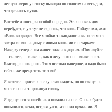
лесную звериную тоску выводил он голосом на весь дом,
что делалось жутко.
Вот тебе и «овчарка особой породы». Этак он весь дом
перебудит, и уж тут не скроешь, что волк. Пойдут охи, ахи:
«Волк во дворе». Все хозяйки заскандалят и выгонят меня
завтра же вон из дому с моими кошками и овчарками.
Наверху генеральша живет, злая и вздорная. «Помилуйте,
— скажет, — живешь, как в лесу, всю ночь волки воют.
Благодарю покорно». Это я все знал наверное, и надо было
сейчас же прекратить этот вой.
Я вскочил, присел к волку, стал гладить, но он глянул на
меня и снова запрокинул голову.
Я дернул его за ошейник и повалил на пол. Он как будто
опомнился, встал, встряхнулся, зазвонил пряжками. Я