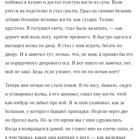
побежал в кухню и достал толстую кость из супа. Волк
улегся на подстилке и стал грызть. Грыз он своими белыми
зубами большие воловьи кости, как сухари. Только
хрустело. Я потушил свечу, стал было засыпать, — как
дернет мой волк ноту, крепче прежнего. Я быстро оделся и
вытащил волка на двор. Я стал с ним играть, бегать по
двору. И я заметил тут, ночью, что, не зная, я принял бы его
за порядочного дворового пса. И вот никто не замечал: пес
мой не лаял. Беда, если узнают, что он по ночам воет!
Теперь мне ночью не стало покоя. Я по часу, бывало, сидел
и уговаривал волка, я его занимал, совал ему кости, чтоб
как-нибудь он забыл про вой. Я за ним ухаживал, как за
больным, у которого бывают припадки. Недели через две
он бросил выть. Но за это время мы с ним сдружились.
Когда я возвращался домой, он ставил мне на плечи лапы, и
я чувствовал, какие они крепкие у него — как железные