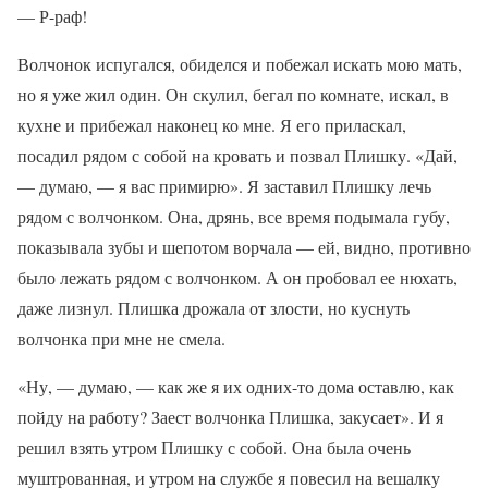
— Р-раф!
Волчонок испугался, обиделся и побежал искать мою мать,
но я уже жил один. Он скулил, бегал по комнате, искал, в
кухне и прибежал наконец ко мне. Я его приласкал,
посадил рядом с собой на кровать и позвал Плишку. «Дай,
— думаю, — я вас примирю». Я заставил Плишку лечь
рядом с волчонком. Она, дрянь, все время подымала губу,
показывала зубы и шепотом ворчала — ей, видно, противно
было лежать рядом с волчонком. А он пробовал ее нюхать,
даже лизнул. Плишка дрожала от злости, но куснуть
волчонка при мне не смела.
«Ну, — думаю, — как же я их одних-то дома оставлю, как
пойду на работу? Заест волчонка Плишка, закусает». И я
решил взять утром Плишку с собой. Она была очень
муштрованная, и утром на службе я повесил на вешалку