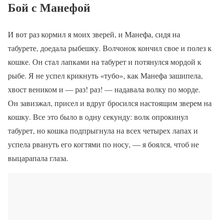
Бой с Манефой
И вот раз кормил я моих зверей, и Манефа, сидя на
табурете, доедала рыбешку. Волчонок кончил свое и полез к
кошке. Он стал лапками на табурет и потянулся мордой к
рыбе. Я не успел крикнуть «тубо», как Манефа зашипела,
хвост веником и — раз! раз! — надавала волку по морде.
Он завизжал, присел и вдруг бросился настоящим зверем на
кошку. Все это было в одну секунду: волк опрокинул
табурет, но кошка подпрыгнула на всех четырех лапах и
успела рвануть его когтями по носу, — я боялся, чтоб не
выцарапала глаза.