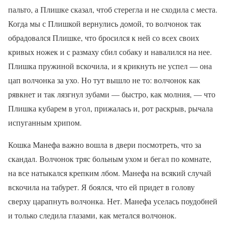
пальто, а Плишке сказал, чтоб стерегла и не сходила с места.
Когда мы с Плишкой вернулись домой, то волчонок так
обрадовался Плишке, что бросился к ней со всех своих
кривых ножек и с размаху сбил собаку и навалился на нее.
Плишка пружиной вскочила, и я крикнуть не успел — она
цап волчонка за ухо. Но тут вышло не то: волчонок как
рявкнет и так лязгнул зубами — быстро, как молния, — что
Плишка кубарем в угол, прижалась и, рот раскрыв, рычала
испуганным хрипом.
Кошка Манефа важно вошла в двери посмотреть, что за
скандал. Волчонок тряс больным ухом и бегал по комнате,
на все натыкался крепким лбом. Манефа на всякий случай
вскочила на табурет. Я боялся, что ей придет в голову
сверху царапнуть волчонка. Нет. Манефа уселась поудобней
и только следила глазами, как метался волчонок.