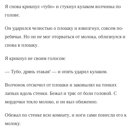
Я снова крикнул «тубо» и стукнул кулаком волчонка по
голове.
Он ударился челюстью о плошку и взвизгнул, совсем по-
ребячьи. Но он не мог оторваться от молока, облизнулся и
снова в плошку.
Я крикнул не своим голосом:
— Тубо, дрянь этакая! — и опять ударил кулаком.
Волчонок отскочил от плошки и заковылял на тонких
лапках вдоль стенки. Бежал и тряс от боли головой. С
мордочки текло молоко, и он выл обиженно.
Обежал по стенке всю комнату, и ноги сами понесли его к
молоку.