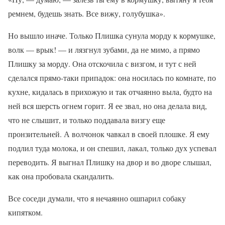
ремнем, будешь знать. Все вижу, голубушка».
Но вышло иначе. Только Плишка сунула морду к кормушке,
волк — врык! — и лязгнул зубами, да не мимо, а прямо
Плишку за морду. Она отскочила с визгом, и тут с ней
сделался прямо-таки припадок: она носилась по комнате, по
кухне, кидалась в прихожую и так отчаянно выла, будто на
ней вся шерсть огнем горит. Я ее звал, но она делала вид,
что не слышит, и только поддавала визгу еще
пронзительней. А волчонок чавкал в своей плошке. Я ему
подлил туда молока, и он спешил, лакал, только дух успевал
переводить. Я выгнал Плишку на двор и во дворе слышал,
как она пробовала скандалить.
Все соседи думали, что я нечаянно ошпарил собаку
кипятком.