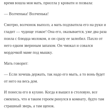
время вошла моя мать, присела у кровати и позвала:
— Волченька! Волченька!
Смотрю, волчонок выполз, а мать подхватила его на руки и
гладит — чудище этакое! Она его, оказывается, уже два раза
поила с блюдца молоком, и он сразу ее залюбил. Пахло от
него едким звериным запахом. Он чмокал и совался
мордочкой маме под мышку.
Мать говорит:
— Если хочешь держать, так надо его мыть, а то вонь будет
от него на весь дом.
И понесла его в кухню. Когда я вышел в столовую, все
смеялись, что я таким героем ринулся в комнату, будто там
страшный зверь, а там щенок.