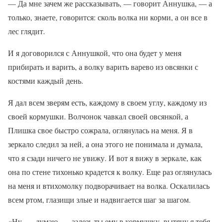
— Да мне зачем же рассказывать, — говорит Аннушка, — а
только, знаете, говорится: сколь волка ни корми, а он все в
лес глядит.
И я договорился с Аннушкой, что она будет у меня
прибирать и варить, а волку варить варево из овсянки с
костями каждый день.
Я дал всем зверям есть, каждому в своем углу, каждому из
своей кормушки. Волчонок чавкал своей овсянкой, а
Плишка свое быстро сожрала, оглянулась на меня. Я в
зеркало следил за ней, а она этого не понимала и думала,
что я сзади ничего не увижу. И вот я вижу в зеркале, как
она по стене тихонько крадется к волку. Еще раз оглянулась
на меня и втихомолку подворачивает на волка. Оскалилась
всем ртом, глазищи злые и надвигается шаг за шагом.
«Ну, — думаю, — залезь ты ему в кормушку, вытяну я тебя