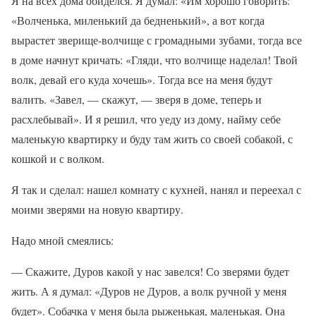
Я на всех дома обиделся. Я думал: «Им хорошо говорить:
«Волченька, миленький да бедненький», а вот когда
вырастет зверище-волчище с громадными зубами, тогда все
в доме начнут кричать: «Гляди, что волчище наделал! Твой
волк, девай его куда хочешь». Тогда все на меня будут
валить. «Завел, — скажут, — зверя в доме, теперь и
расхлебывай». И я решил, что уеду из дому, найму себе
маленькую квартирку и буду там жить со своей собакой, с
кошкой и с волком.
Я так и сделал: нашел комнату с кухней, нанял и переехал с
моими зверями на новую квартиру.
Надо мной смеялись:
— Скажите, Дуров какой у нас завелся! Со зверями будет
жить. А я думал: «Дуров не Дуров, а волк ручной у меня
будет». Собачка у меня была рыженькая, маленькая. Она