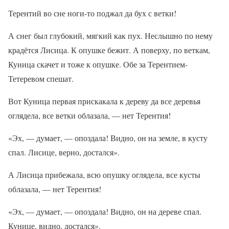
Терентий во сне ноги-то поджал да бух с ветки!
А снег был глубокий, мягкий как пух. Неслышно по нему
крадётся Лисица. К опушке бежит. А поверху, по веткам,
Куница скачет и тоже к опушке. Обе за Терентием-
Тетеревом спешат.
Вот Куница первая прискакала к дереву да все деревья
оглядела, все ветки облазала, — нет Терентия!
«Эх, — думает, — опоздала! Видно, он на земле, в кусту
спал. Лисице, верно, достался».
А Лисица прибежала, всю опушку оглядела, все кусты
облазала, — нет Терентия!
«Эх, — думает, — опоздала! Видно, он на дереве спал.
Кунице, видно, достался».