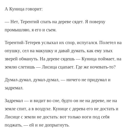
А Куница говорит:
— Нет, Терентий спать на дереве сядет. Я поверху
промышляю, я его и съем.
Терентий-Тетерев услыхал их спор, испугался. Полетел на
опушку, сел на макушку и давай думать, как ему злых
зверей обмануть. На дереве сядешь — Куница поймает, на
землю слетишь — Лисица сцапает. Где же ночевать-то?
Думал-думал, думал-думал, — ничего не придумал и
задремал.
Задремал — и видит во сне, будто он не на дереве, не на
земле спит, а в воздухе. Кунице с дерева его не достать и
Лисице с земли не достать: вот только ноги под себя
поджать, — ей и не допрыгнуть.