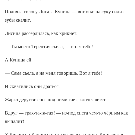
Подняла голову Лиса, а Куница — вот она: на суку сидит,
зубы скалит.
Лисица рассердилась, как крикнет:
— Ты моего Терентия съела, — вот я тебе!
А Куница ей:
— Сама съела, а на меня говоришь. Вот я тебе!
И схватились они драться.
Жарко дерутся: снег под ними тает, клочья летят.
Вдруг — трах-та-та-тах! — из-под снега чем-то чёрным как
выпалит!
У Лисицы и Куницы от страха душа в пятки. Кинулись в