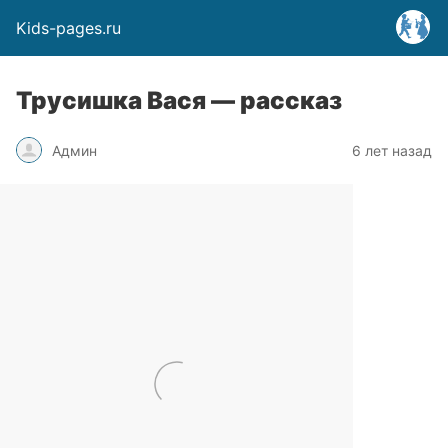
Kids-pages.ru
Трусишка Вася — рассказ
Админ
6 лет назад