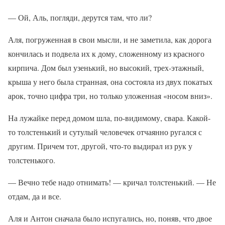
— Ой, Аль, погляди, дерутся там, что ли?
Аля, погруженная в свои мысли, и не заметила, как дорога
кончилась и подвела их к дому, сложенному из красного
кирпича. Дом был узенький, но высокий, трех-этажный,
крыша у него была странная, она состояла из двух покатых
арок, точно цифра три, но только уложенная «носом вниз».
На лужайке перед домом шла, по-видимому, свара. Какой-
то толстенький и сутулый человечек отчаянно ругался с
другим. Причем тот, другой, что-то выдирал из рук у
толстенького.
— Вечно тебе надо отнимать! — кричал толстенький. — Не
отдам, да и все.
Аля и Антон сначала было испугались, но, поняв, что двое