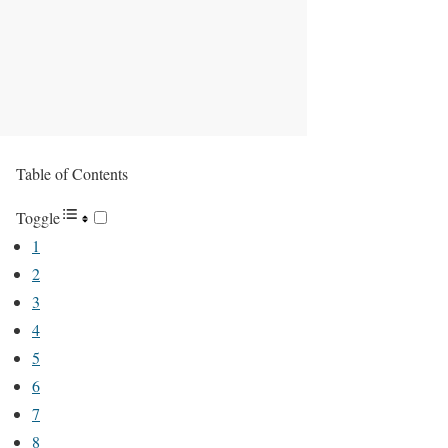
Table of Contents
Toggle
1
2
3
4
5
6
7
8