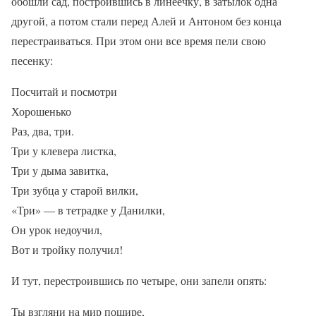
обошли сад, построившись в линеечку, в затылок одна
другой, а потом стали перед Алей и Антоном без конца
перестраиваться. При этом они все время пели свою
песенку:
Посчитай и посмотри
Хорошенько
Раз, два, три.
Три у клевера листка,
Три у дыма завитка,
Три зубца у старой вилки,
«Три» — в тетрадке у Данилки,
Он урок недоучил,
Вот и тройку получил!
И тут, перестроившись по четыре, они запели опять:
Ты взгляни на мир пошире,