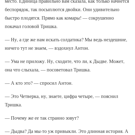
место. Единица правильно вам сказала, как только начнется
беспорядок, так посыплются двойки. Они удивительно
быстро плодятся. Прямо как комары! — сокрушенно
покачал головой Тришка.
— Ну, а где же нам искать солдатика? Мы ведь нездешние,
ничего тут не знаем, — вздохнул Антон.
— Ума не приложу. Ну, сходите, что ли, к Дыдве. Может,
она что слыхала, — посоветовал Тришка.
— А кто это? — спросил Антон.
— Это Четверка, ну, знаете, цифра четыре, — пояснил
Тришка.
— Почему же ее так странно зовут?
— Дыдва? Да мы-то уж привыкли. Это длинная история. А