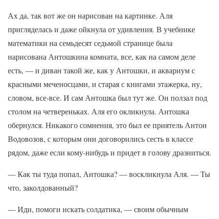
Ах да, так вот же он нарисован на картинке. Аля
пригляделась и даже ойкнула от удивления. В учебнике
математики на семьдесят седьмой странице была
нарисована Антошкина комната, все, как на самом деле
есть, — и диван такой же, как у Антошки, и аквариум с
красными меченосцами, и старая с книгами этажерка, ну,
словом, все-все. И сам Антошка был тут же. Он ползал под
столом на четвереньках. Аля его окликнула. Антошка
обернулся. Никакого сомнения, это был ее приятель Антон
Водовозов, с которым они договорились сесть в классе
рядом, даже если кому-нибудь и придет в голову дразниться.
— Как ты туда попал, Антошка? — воскликнула Аля. — Ты
что, заколдованный?
— Иди, помоги искать солдатика, — своим обычным