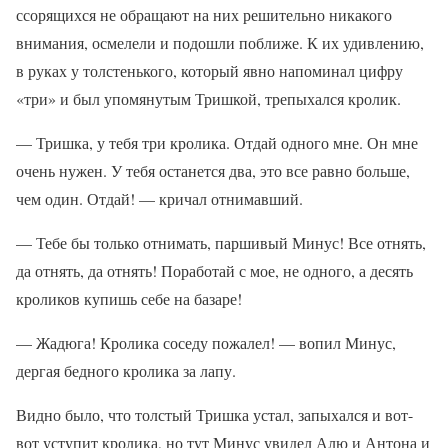
ссорящихся не обращают на них решительно никакого
внимания, осмелели и подошли поближе. К их удивлению,
в руках у толстенького, который явно напоминал цифру
«три» и был упомянутым Тришкой, трепыхался кролик.
— Тришка, у тебя три кролика. Отдай одного мне. Он мне
очень нужен. У тебя останется два, это все равно больше,
чем один. Отдай! — кричал отнимавший.
— Тебе бы только отнимать, паршивый Минус! Все отнять,
да отнять, да отнять! Поработай с мое, не одного, а десять
кроликов купишь себе на базаре!
— Жадюга! Кролика соседу пожалел! — вопил Минус,
дергая бедного кролика за лапу.
Видно было, что толстый Тришка устал, запыхался и вот-
вот уступит кролика, но тут Минус увидел Алю и Антона и