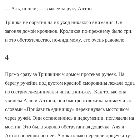
— Аль, пошли, — взял ее за руку Антон.
Тришка не обратил на их уход никакого внимания. Он
загонял домой кроликов. Кроликов по-прежнему было три,
и это обстоятельство, по-видимому, его очень радовало.
4
Прямо сразу за Тришкиным домом протекал ручеек. На
берегу ручейка под кустом красной смородины лежала одна
из сестричек-единичек и читала книжку. Как только она
увидела Алю и Антона, она быстро отложила книжку и со
словами «Прибавить единичку» перекинулась мосточком
через ручей. Они остановились в недоумении, поглядели на
мостик. Это была хорошо обструганная дощечка. Аля и
Антон перешли по ней. А как только перешли дощечка тут