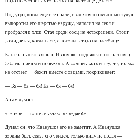
Надо посмотреть, что пастух на пастбище делает».
Под утро, когда еще все спали, взял хозяин овчинный тулуп,
выворотил его шерстью наружу, напялил на себя и
пробрался в хлев. Стал среди овец на четвереньки. Стоит
дожидается, когда пастух погонит стадо на пастбище.
Как солнышко взошло, Иванушка поднялся и погнал овец.
Заблеяли овцы и побежали. А хозяину хоть и трудно, только
не отстает — бежит вместе с овцами, покрикивает:
— Бя — бя — бя! Бя — бя — бя!
А сам думает:
«Теперь — то я все узнаю, выведаю!»
Думал он, что Иванушка его не заметит. А Иванушка
зорким был, сразу его увидел, только виду не подал —