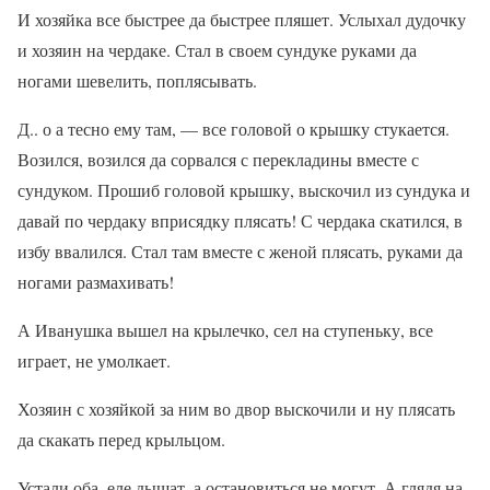
И хозяйка все быстрее да быстрее пляшет. Услыхал дудочку
и хозяин на чердаке. Стал в своем сундуке руками да
ногами шевелить, поплясывать.
Д.. о а тесно ему там, — все головой о крышку стукается.
Возился, возился да сорвался с перекладины вместе с
сундуком. Прошиб головой крышку, выскочил из сундука и
давай по чердаку вприсядку плясать! С чердака скатился, в
избу ввалился. Стал там вместе с женой плясать, руками да
ногами размахивать!
А Иванушка вышел на крылечко, сел на ступеньку, все
играет, не умолкает.
Хозяин с хозяйкой за ним во двор выскочили и ну плясать
да скакать перед крыльцом.
Устали оба, еле дышат, а остановиться не могут. А глядя на