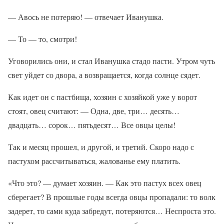
— Авось не потеряю! — отвечает Иванушка.
— То — то, смотри!
Уговорились они, и стал Иванушка стадо пасти. Утром чуть
свет уйдет со двора, а возвращается, когда солнце сядет.
Как идет он с пастбища, хозяин с хозяйкой уже у ворот
стоят, овец считают: — Одна, две, три… десять…
двадцать… сорок… пятьдесят… Все овцы целы!
Так и месяц прошел, и другой, и третий. Скоро надо с
пастухом рассчитываться, жалованье ему платить.
«Что это? — думает хозяин. — Как это пастух всех овец
сберегает? В прошлые годы всегда овцы пропадали: то волк
задерет, то сами куда забредут, потеряются… Неспроста это.