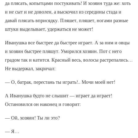
да плясать, копытцами постукивать! И хозяин туда же: хоть
и не сыт и не доволен, а выскочил из середины стада и
давай плясать вприсядку. Пляшет, пляшет, ногами разные
штуки выделывает, удержаться не может!
Иванушка все быстрее да быстрее играет. А за ним и овцы
и хозяин быстрее пляшут. Уморился хозяин. Пот с него
градом так и катится. Красный весь, волосы растрепались…
Не выдержал, закричал:
— О, батрак, перестань ты играть!.. Мочи моей нет!
А Иванушка будто не слышит — играет да играет!
Остановился он наконец и говорит:
— Ой, хозяин! Ты ли это?
— Я…