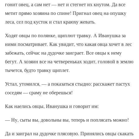
гонит овец, а сам нет — нет и стегнет их кнутом. Да все
метит прямо хозяина по спине! Пригнал овец на опушку
леса, сел под кусток и стал краюху жевать.
Ходят овцы по полянке, щиплют травку. А Иванушка за
ними посматривает. Как увидит, что какая овца хочет в лес
забежать, сейчас на дудочке заиграет. Все овцы к нему
бегут. А хозяин все на четвереньках ходит, головой в землю
тычется, будто травку щиплет.
Устал, утомился, — а показаться стыдно: расскажет пастух
соседям — сраму не оберешься!
Как наелись овцы, Иванушка и говорит им:
— Ну, сыты вы, довольны вы, теперь и поплясать можно!
Да и заиграл на дудочке плясовую. Принялись овцы скакать