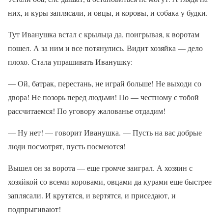
них, и куры заплясали, и овцы, и коровы, и собака у будки.
Тут Иванушка встал с крыльца да, поигрывая, к воротам
пошел. А за ним и все потянулись. Видит хозяйка — дело
плохо. Стала упрашивать Иванушку:
— Ой, батрак, перестань, не играй больше! Не выходи со
двора! Не позорь перед людьми! По — честному с тобой
рассчитаемся! По уговору жалованье отдадим!
— Ну нет! — говорит Иванушка. — Пусть на вас добрые
люди посмотрят, пусть посмеются!
Вышел он за ворота — еще громче заиграл. А хозяин с
хозяйкой со всеми коровами, овцами да курами еще быстрее
заплясали. И крутятся, и вертятся, и приседают, и
подпрыгивают!