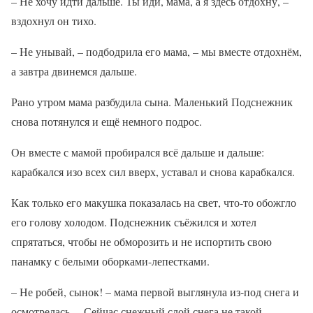
– Не хочу идти дальше. Ты иди, мама, а я здесь отдохну, –
вздохнул он тихо.
– Не унывай, – подбодрила его мама, – мы вместе отдохнём,
а завтра двинемся дальше.
Рано утром мама разбудила сына. Маленький Подснежник
снова потянулся и ещё немного подрос.
Он вместе с мамой пробирался всё дальше и дальше:
карабкался изо всех сил вверх, уставал и снова карабкался.
Как только его макушка показалась на свет, что-то обожгло
его голову холодом. Подснежник съёжился и хотел
спрятаться, чтобы не обморозить и не испортить свою
панамку с белыми оборками-лепестками.
– Не робей, сынок! – мама первой выглянула из-под снега и
осмотрелась. – Сейчас снежный слой снега не такой