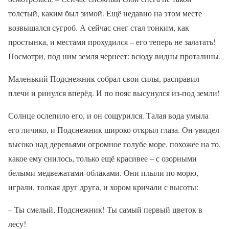
толстый, каким был зимой. Ещё недавно на этом месте
возвышался сугроб. А сейчас снег стал тонким, как
простынка, и местами прохудился – его теперь не залатать!
Посмотри, под ним земля чернеет: всюду видны проталины.
Маленький Подснежник собрал свои силы, расправил
плечи и ринулся вперёд. И по пояс высунулся из-под земли!
Солнце ослепило его, и он сощурился. Талая вода умыла
его личико, и Подснежник широко открыл глаза. Он увидел
высоко над деревьями огромное голубе море, похожее на то,
какое ему снилось, только ещё красивее – с озорными
белыми медвежатами-облаками. Они плыли по морю,
играли, толкая друг друга, и хором кричали с высоты:
– Ты смелый, Подснежник! Ты самый первый цветок в
лесу!