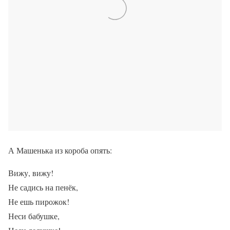
А Машенька из короба опять:
Вижу, вижу!
Не садись на пенёк,
Не ешь пирожок!
Неси бабушке,