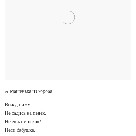
А Машенька из короба:
Вижу, вижу!
Не садись на пенёк,
Не ешь пирожок!
Неси бабушке,