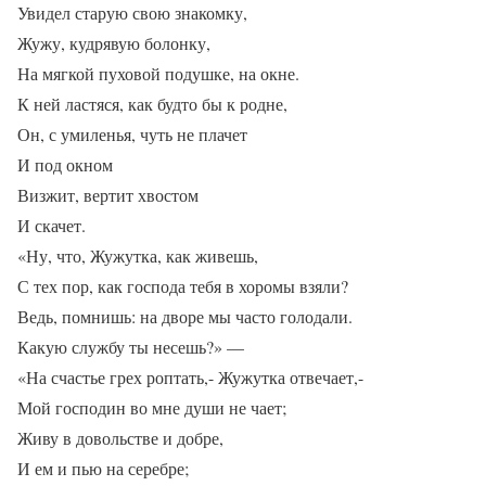
Увидел старую свою знакомку,
Жужу, кудрявую болонку,
На мягкой пуховой подушке, на окне.
К ней ластяся, как будто бы к родне,
Он, с умиленья, чуть не плачет
И под окном
Визжит, вертит хвостом
И скачет.
«Ну, что, Жужутка, как живешь,
С тех пор, как господа тебя в хоромы взяли?
Ведь, помнишь: на дворе мы часто голодали.
Какую службу ты несешь?» —
«На счастье грех роптать,- Жужутка отвечает,-
Мой господин во мне души не чает;
Живу в довольстве и добре,
И ем и пью на серебре;