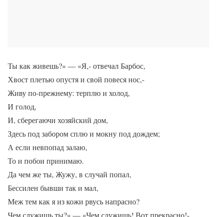
Ты как живешь?» — «Я,- отвечал Барбос,
Хвост плетью опустя и свой повеся нос,-
Живу по-прежнему: терплю и холод,
И голод,
И, сберегаючи хозяйский дом,
Здесь под забором сплю и мокну под дождем;
А если невпопад залаю,
То и побои принимаю.
Да чем же ты, Жужу, в случай попал,
Бессилен бывши так и мал,
Меж тем как я из кожи рвусь напрасно?
Чем служишь ты?» — «Чем служишь! Вот прекрасно!-