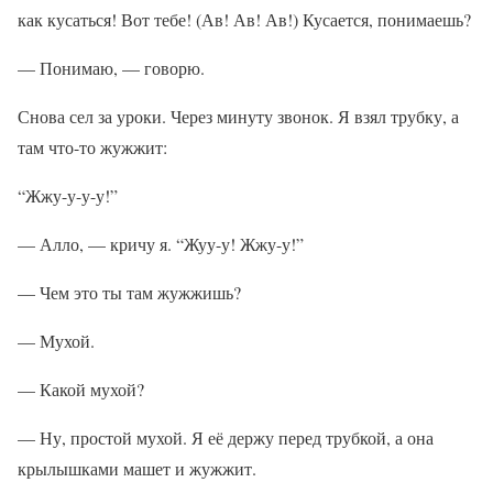
как кусаться! Вот тебе! (Ав! Ав! Ав!) Кусается, понимаешь?
— Понимаю, — говорю.
Снова сел за уроки. Через минуту звонок. Я взял трубку, а
там что-то жужжит:
“Жжу-у-у-у!”
— Алло, — кричу я. “Жуу-у! Жжу-у!”
— Чем это ты там жужжишь?
— Мухой.
— Какой мухой?
— Ну, простой мухой. Я её держу перед трубкой, а она
крылышками машет и жужжит.