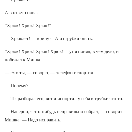
А в ответ снова:
“Хрюк! Хрюк! Хрюк!”
— Хрюкает! — кричу я. А из трубки опять:
“Хрюк! Хрюк! Хрюк! Хрюк!” Тут я понял, в чём дело, и
побежал к Мишке.
— Это ты, — говорю, — телефон испортил!
— Почему?
— Ты разбирал его, вот и испортил у себя в трубке что-то.
— Наверно, я что-нибудь неправильно собрал, — говорит
Мишка. — Надо исправить.