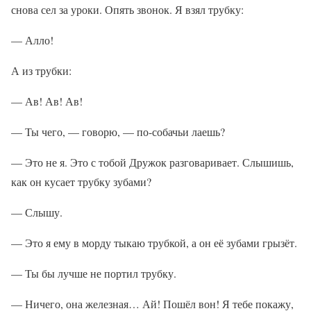
снова сел за уроки. Опять звонок. Я взял трубку:
— Алло!
А из трубки:
— Ав! Ав! Ав!
— Ты чего, — говорю, — по-собачьи лаешь?
— Это не я. Это с тобой Дружок разговаривает. Слышишь,
как он кусает трубку зубами?
— Слышу.
— Это я ему в морду тыкаю трубкой, а он её зубами грызёт.
— Ты бы лучше не портил трубку.
— Ничего, она железная… Ай! Пошёл вон! Я тебе покажу,