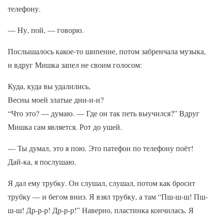
телефону.
— Ну, пой, — говорю.
Послышалось какое-то шипение, потом забренчала музыка,
и вдруг Мишка запел не своим голосом:
Куда, куда вы удалились,
Весны моей златые дни-и-и?
“Что это? — думаю. — Где он так петь выучился?” Вдруг
Мишка сам является. Рот до ушей.
— Ты думал, это я пою. Это патефон по телефону поёт!
Дай-ка, я послушаю.
Я дал ему трубку. Он слушал, слушал, потом как бросит
трубку — и бегом вниз. Я взял трубку, а там “Пш-ш-ш! Пш-
ш-ш! Др-р-р! Др-р-р!” Наверно, пластинка кончилась. Я