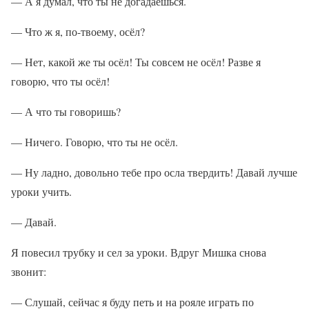
— А я думал, что ты не догадаешься.
— Что ж я, по-твоему, осёл?
— Нет, какой же ты осёл! Ты совсем не осёл! Разве я
говорю, что ты осёл!
— А что ты говоришь?
— Ничего. Говорю, что ты не осёл.
— Ну ладно, довольно тебе про осла твердить! Давай лучше
уроки учить.
— Давай.
Я повесил трубку и сел за уроки. Вдруг Мишка снова
звонит:
— Слушай, сейчас я буду петь и на рояле играть по