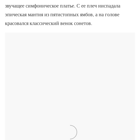
звучащее симфоническое платье. С ее плеч ниспадала
эпическая мантия из пятистопных ямбов, а на голове
красовался классический венок сонетов.