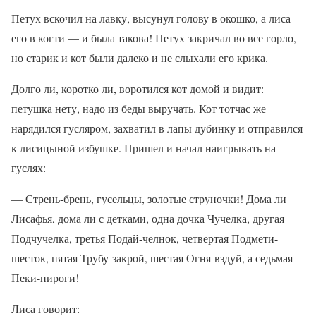
Петух вскочил на лавку, высунул голову в окошко, а лиса
его в когти — и была такова! Петух закричал во все горло,
но старик и кот были далеко и не слыхали его крика.
Долго ли, коротко ли, воротился кот домой и видит:
петушка нету, надо из беды выручать. Кот тотчас же
нарядился гусляром, захватил в лапы дубинку и отправился
к лисицыной избушке. Пришел и начал наигрывать на
гуслях:
— Стрень-брень, гусельцы, золотые струночки! Дома ли
Лисафья, дома ли с детками, одна дочка Чучелка, другая
Подчучелка, третья Подай-челнок, четвертая Подмети-
шесток, пятая Трубу-закрой, шестая Огня-вздуй, а седьмая
Пеки-пироги!
Лиса говорит: