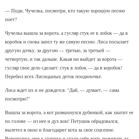
— Поди, Чучелка, посмотри, кто такую хорошую песню
поет?
Чучелка вышла за ворота, а гусляр стук ее в лобок — да в
коробок и снова запел ту же самую песню. Лиса посылает
другую дочку, за другою — третью, за третьей —
четвертую, и так дальше. Какая ни выйдет за ворота —
гусляр свое дело сделает: стук в лобок — да в коробок!
Перебил всех Лисицыных деток поодиночке.
Лиса ждет их и не дождется. “Дай, — думает, — сама
посмотрю!”
Вышла за ворота, а кот размахнулся дубинкой, как хватит ее
по голове — из нее и дух вон! Петушок обрадовался,
вылетел в окно и благодарит кота за свое спасение.
Воротились они к старику и стали себе жить-поживать да