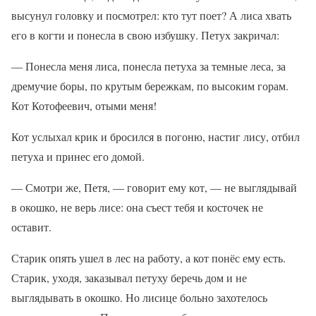
высунул головку и посмотрел: кто тут поет? А лиса хвать
его в когти и понесла в свою избушку. Петух закричал:
— Понесла меня лиса, понесла петуха за темные леса, за
дремучие боры, по крутым бережкам, по высоким горам.
Кот Котофеевич, отыми меня!
Кот услыхал крик и бросился в погоню, настиг лису, отбил
петуха и принес его домой.
— Смотри же, Петя, — говорит ему кот, — не выглядывай
в окошко, не верь лисе: она съест тебя и косточек не
оставит.
Старик опять ушел в лес на работу, а кот понёс ему есть.
Старик, уходя, заказывал петуху беречь дом и не
выглядывать в окошко. Но лисице больно захотелось