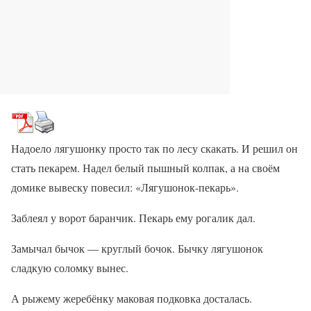
Надоело лягушонку просто так по лесу скакать. И решил он
стать пекарем. Надел белый пышный колпак, а на своём
домике вывеску повесил: «Лягушонок-пекарь».
Заблеял у ворот баранчик. Пекарь ему рогалик дал.
Замычал бычок — круглый бочок. Бычку лягушонок
сладкую соломку вынес.
А рыжему жеребёнку маковая подковка досталась.