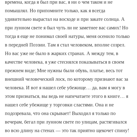
времена, когда я был при вас, я ни о чем таком и не
помышлял. Но припомните только, как я всегда
удивительно вырастал на восходе и при закате солнца. А
при лунном свете я был чуть ли не заметнее вас самих! Но
тогда я еще не понимал своей натуры, меня осенило только
в передней Поэзии. Там я стал человеком, вполне созрел.
Но вас уже не было в жарких странах. А между тем, в
качестве человека, я уже стеснялся показываться в своем
прежнем виде; Мне нужны были обувь, платье, весь тот
внешний человеческий лоск, по которому признают вас за
человека. И вот я нашел себе убежище… да, вам я могу в
этом признаться, вы ведь не напечатаете этого в книге… я
нашел себе убежище у торговки сластями. Она и не
подозревала, что она скрывает! Выходил я только по
вечерам, бегал при лунном свете по улицам, растягивался
во всю длину на стенах — это так приятно щекочет спину!