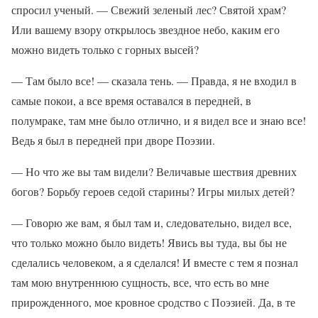
спросил ученый. — Свежий зеленый лес? Святой храм?
Или вашему взору открылось звездное небо, каким его
можно видеть только с горных высей?
— Там было все! — сказала тень. — Правда, я не входил в
самые покои, а все время оставался в передней, в
полумраке, там мне было отлично, и я видел все и знаю все!
Ведь я был в передней при дворе Поэзии.
— Но что же вы там видели? Величавые шествия древних
богов? Борьбу героев седой старины? Игры милых детей?
— Говорю же вам, я был там и, следовательно, видел все,
что только можно было видеть! Явись вы туда, вы бы не
сделались человеком, а я сделался! И вместе с тем я познал
там мою внутреннюю сущность, все, что есть во мне
прирожденного, мое кровное сродство с Поэзией. Да, в те