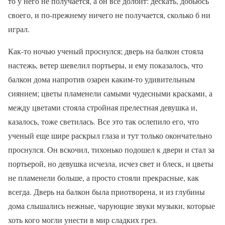
то у него не получается, а он все долбит: дескать, добьюсь
своего, и по-прежнему ничего не получается, сколько б ни
играл.
Как-то ночью ученый проснулся; дверь на балкон стояла
настежь, ветер шевелил портьеры, и ему показалось, что
балкон дома напротив озарен каким-то удивительным
сиянием; цветы пламенели самыми чудесными красками, а
между цветами стояла стройная прелестная девушка и,
казалось, тоже светилась. Все это так ослепило его, что
ученый еще шире раскрыл глаза и тут только окончательно
проснулся. Он вскочил, тихонько подошел к двери и стал за
портьерой, но девушка исчезла, исчез свет и блеск, и цветы
не пламенели больше, а просто стояли прекрасные, как
всегда. Дверь на балкон была приотворена, и из глубины
дома слышались нежные, чарующие звуки музыки, которые
хоть кого могли унести в мир сладких грез.