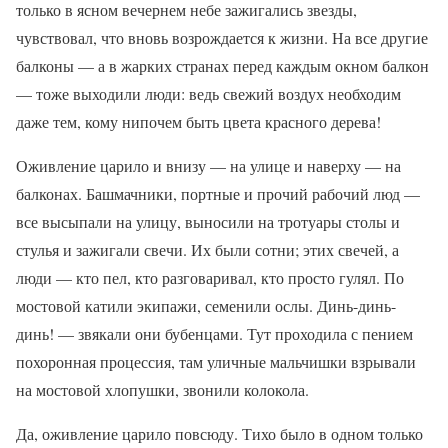
только в ясном вечернем небе зажигались звезды,
чувствовал, что вновь возрождается к жизни. На все другие
балконы — а в жарких странах перед каждым окном балкон
— тоже выходили люди: ведь свежий воздух необходим
даже тем, кому нипочем быть цвета красного дерева!
Оживление царило и внизу — на улице и наверху — на
балконах. Башмачники, портные и прочий рабочий люд —
все высыпали на улицу, выносили на тротуары столы и
стулья и зажигали свечи. Их были сотни; этих свечей, а
люди — кто пел, кто разговаривал, кто просто гулял. По
мостовой катили экипажи, семенили ослы. Динь-динь-
динь! — звякали они бубенцами. Тут проходила с пением
похоронная процессия, там уличные мальчишки взрывали
на мостовой хлопушки, звонили колокола.
Да, оживление царило повсюду. Тихо было в одном только