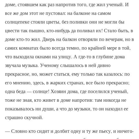
доме, стоявшем как раз напротив того, где жил ученый. И
все же дом этот не пустовал: на балконе на самом
солнцепеке стояли цветы, без поливки они не могли бы
цвести так пышно, кто-нибудь да поливал их! Стало быть, в
доме кто-то жил. Дверь на балкон отворяли по вечерам, но в
самих комнатах было всегда темно, по крайней мере в той,
что выходила окнами на улицу. А где-то в глубине дома
звучала музыка. Ученому слышалось в ней дивно
прекрасное, но, может статься, ему только так казалось: по
его мнению, здесь, в жарких странах, все было прекрасно;
одна беда — солнце! Хозяин дома, где поселился ученый,
тоже не зная, кто живет в доме напротив: там никогда не
показывалось ни души, а что до музыки, то он находил ее
страшно скучной.
— Словно кто сидит и долбит одну и ту же пьесу, и ничего-