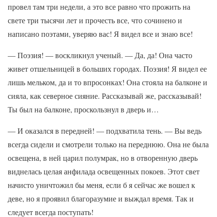
провел там три недели, а это все равно что прожить на
свете три тысячи лет и прочесть все, что сочинено и
написано поэтами, уверяю вас! Я видел все и знаю все!
— Поэзия! — воскликнул ученый. — Да, да! Она часто
живет отшельницей в больших городах. Поэзия! Я видел ее
лишь мельком, да и то впросонках! Она стояла на балконе и
сияла, как северное сияние. Рассказывай же, рассказывай!
Ты был на балконе, проскользнул в дверь и…
— И оказался в передней! — подхватила тень. — Вы ведь
всегда сидели и смотрели только на переднюю. Она не была
освещена, в ней царил полумрак, но в отворенную дверь
виднелась целая анфилада освещенных покоев. Этот свет
начисто уничтожил бы меня, если б я сейчас же вошел к
деве, но я проявил благоразумие и выждал время. Так и
следует всегда поступать!