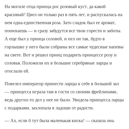
На могиле отца принца рос розовый куст, да какой
красивый! Цвел он только раз в пять лет, и распускалась на
нем одна-единственная роза. Зато сладок был ее аромат,
понюхаешь — и сразу забудутся все твои горести и заботы.
А еще был у принца соловей, и пел он так, будто в
горлышке у него были собраны все самые чудесные напевы
на свете. Вот и решил принц подарить принцессе розу и
соловья. Положили их в большие серебряные ларцы и
отослали ей.
Повелел император принести ларцы к себе в большой зал
— принцесса играла там в гости со своими фрейлинами,
ведь других-то дел у нее не было. Увидела принцесса ларцы
с подарками, захлопала в ладоши от радости.
— Ах, если б тут была маленькая киска! — сказала она.