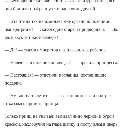
— Бесподобно! Великолепно! — сказали фрейлины; все
они болтали по-французски одна хуже другой.
— Эта птица так напоминает мне органчик покойной
императрицы! — сказал один старый придворный. — Да,
да, и звук тот же, и манера!
— Да! — сказал император и заплакал, как ребенок.
— Надеюсь, птица не настоящая? — спросила принцесса.
— Настоящая! — ответили посланцы, доставившие
подарки.
— Ну так пусть летит, — сказала принцесса и наотрез
отказалась принять принца.
Только принц не унывал; вымазал лицо черной и бурой
краской, нахлобучил на глаза шапку и постучался в дверь.