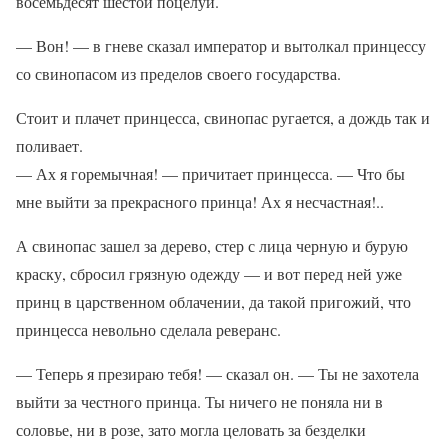
восемьдесят шестой поцелуй.
— Вон! — в гневе сказал император и вытолкал принцессу
со свинопасом из пределов своего государства.
Стоит и плачет принцесса, свинопас ругается, а дождь так и
поливает.
— Ах я горемычная! — причитает принцесса. — Что бы
мне выйти за прекрасного принца! Ах я несчастная!..
А свинопас зашел за дерево, стер с лица черную и бурую
краску, сбросил грязную одежду — и вот перед ней уже
принц в царственном облачении, да такой пригожий, что
принцесса невольно сделала реверанс.
— Теперь я презираю тебя! — сказал он. — Ты не захотела
выйти за честного принца. Ты ничего не поняла ни в
соловье, ни в розе, зато могла целовать за безделки