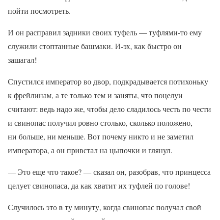
пойти посмотреть.
И он расправил задники своих туфель — туфлями-то ему
служили стоптанные башмаки. И-эх, как быстро он
зашагал!
Спустился император во двор, подкрадывается потихоньку
к фрейлинам, а те только тем и заняты, что поцелуи
считают: ведь надо же, чтобы дело сладилось честь по чести
и свинопас получил ровно столько, сколько положено, —
ни больше, ни меньше. Вот почему никто и не заметил
императора, а он привстал на цыпочки и глянул.
— Это еще что такое? — сказал он, разобрав, что принцесса
целует свинопаса, да как хватит их туфлей по голове!
Случилось это в ту минуту, когда свинопас получал свой