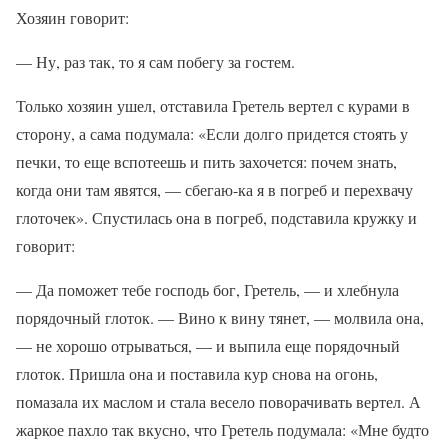
Хозяин говорит:
— Ну, раз так, то я сам побегу за гостем.
Только хозяин ушел, отставила Гретель вертел с курами в
сторону, а сама подумала: «Если долго придется стоять у
печки, то еще вспотеешь и пить захочется: почем знать,
когда они там явятся, — сбегаю-ка я в погреб и перехвачу
глоточек». Спустилась она в погреб, подставила кружку и
говорит:
— Да поможет тебе господь бог, Гретель, — и хлебнула
порядочный глоток. — Вино к вину тянет, — молвила она,
— не хорошо отрываться, — и выпила еще порядочный
глоток. Пришла она и поставила кур снова на огонь,
помазала их маслом и стала весело поворачивать вертел. А
жаркое пахло так вкусно, что Гретель подумала: «Мне будто