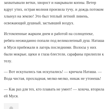
захватывали ветки, хворост и накрывали копны. Ветер
вдруг утих, острая молния пронзила тучу, и дождь потоком
хлынул на землю! Это был теплый летний ливень,
освежающий душный, застывший воздух.
Истомленные жарким днем и работой на солнцепеке,
ребята неожиданно попали под великолепный душ. Наташа
и Муся прибежали в лагерь последними. Волосы у них
были мокрые, щеки и глаза блестели, сарафаны прилипли к
телу.
— Вот искупались так искупались! — кричала Наташа. —
Вода чистая, прохладная, мелко-мелко, никак не утонешь!
— Как раз для тех, кто плавать не умеет! — хохоча, вторила
ей Муся.