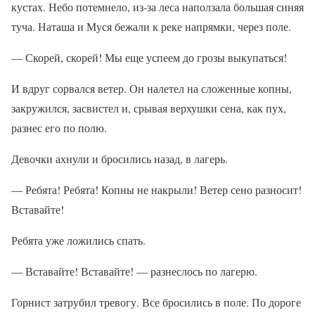
кустах. Небо потемнело, из-за леса наползала большая синяя
туча. Наташа и Муся бежали к реке напрямки, через поле.
— Скорей, скорей! Мы еще успеем до грозы выкупаться!
И вдруг сорвался ветер. Он налетел на сложенные копны,
закружился, засвистел и, срывая верхушки сена, как пух,
разнес его по полю.
Девочки ахнули и бросились назад, в лагерь.
— Ребята! Ребята! Копны не накрыли! Ветер сено разносит!
Вставайте!
Ребята уже ложились спать.
— Вставайте! Вставайте! — разнеслось по лагерю.
Горнист затрубил тревогу. Все бросились в поле. По дороге