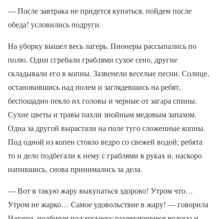
— После завтрака не придется купаться, пойдем после
обеда! условились подруги.
На уборку вышел весь лагерь. Пионеры рассыпались по
полю. Одни сгребали граблями сухое сено, другие
складывали его в копны. Зазвенели веселые песни. Солнце,
остановившись над полем и заглядевшись на ребят,
беспощадно пекло их головы и черные от загара спины.
Сухие цветы и травы пахли знойным медовым запахом.
Одна за другой вырастали на поле туго сложенные копны.
Под одной из копен стояло ведро со свежей водой; ребята
то и дело подбегали к нему с граблями в руках и, наскоро
напившись, снова принимались за дела.
— Вот в такую жару выкупаться здорово! Утром что…
Утром не жарко… Самое удовольствие в жару! — говорила
Наташа, подбирая под косынку разлетающиеся волосы и