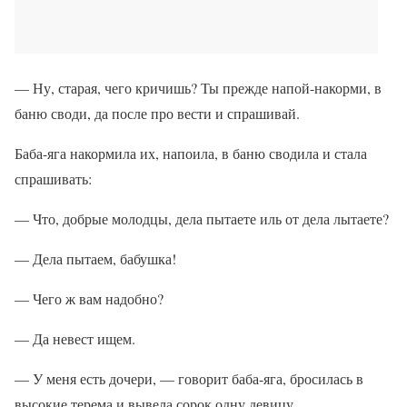
— Ну, старая, чего кричишь? Ты прежде напой-накорми, в
баню своди, да после про вести и спрашивай.
Баба-яга накормила их, напоила, в баню сводила и стала
спрашивать:
— Что, добрые молодцы, дела пытаете иль от дела лытаете?
— Дела пытаем, бабушка!
— Чего ж вам надобно?
— Да невест ищем.
— У меня есть дочери, — говорит баба-яга, бросилась в
высокие терема и вывела сорок одну девицу.