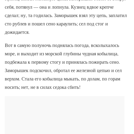
себя, потянул — она и лопнула. Кузнец вдвое крепче
сделал; ну, та годилась. Заморышек взял эту цепь, заплатил
сто рублев и пошел сено караулить; сел под стог и
дожидается.
Вот в самую полуночь поднялась погода, всколыхалось
море, и выходит из морской глубины чудная кобылица,
подбежала к первому стогу и принялась пожирать сено.
Заморышек подскочил, обротал ее железной цепью и сел
верхом. Стала его кобылица мыкать, по долам, по горам
носить; нет, не в силах седока сбить!