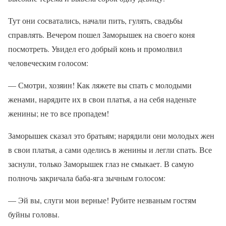
Тут они сосватались, начали пить, гулять, свадьбы
справлять. Вечером пошел Заморышек на своего коня
посмотреть. Увидел его добрый конь и промолвил
человеческим голосом:
— Смотри, хозяин! Как ляжете вы спать с молодыми
женами, нарядите их в свои платья, а на себя наденьте
женины; не то все пропадем!
Заморышек сказал это братьям; нарядили они молодых жен
в свои платья, а сами оделись в женины и легли спать. Все
заснули, только Заморышек глаз не смыкает. В самую
полночь закричала баба-яга зычным голосом:
— Эй вы, слуги мои верные! Рубите незваным гостям
буйны головы.