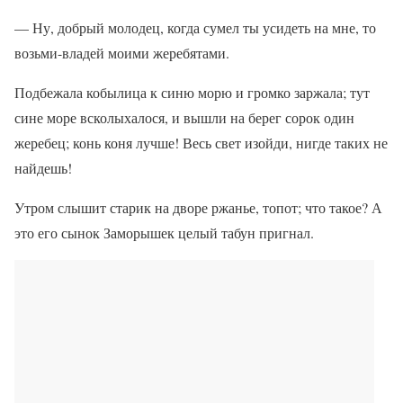
— Ну, добрый молодец, когда сумел ты усидеть на мне, то
возьми-владей моими жеребятами.
Подбежала кобылица к синю морю и громко заржала; тут
сине море всколыхалося, и вышли на берег сорок один
жеребец; конь коня лучше! Весь свет изойди, нигде таких не
найдешь!
Утром слышит старик на дворе ржанье, топот; что такое? А
это его сынок Заморышек целый табун пригнал.