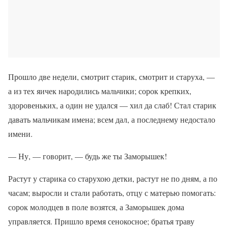
Прошло две недели, смотрит старик, смотрит и старуха, —
а из тех яичек народились мальчики; сорок крепких,
здоровеньких, а один не удался — хил да слаб! Стал старик
давать мальчикам имена; всем дал, а последнему недостало
имени.
— Ну, — говорит, — будь же ты Заморышек!
Растут у старика со старухою детки, растут не по дням, а по
часам; выросли и стали работать, отцу с матерью помогать:
сорок молодцев в поле возятся, а Заморышек дома
управляется. Пришло время сенокосное; братья траву