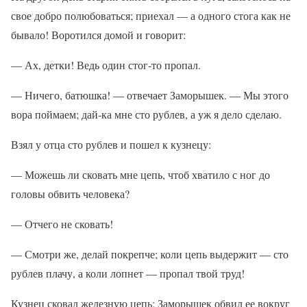
свое добро полюбоваться; приехал — а одного стога как не
бывало! Воротился домой и говорит:
— Ах, детки! Ведь один стог-то пропал.
— Ничего, батюшка! — отвечает Заморышек. — Мы этого
вора поймаем; дай-ка мне сто рублев, а уж я дело сделаю.
Взял у отца сто рублев и пошел к кузнецу:
— Можешь ли сковать мне цепь, чтоб хватило с ног до
головы обвить человека?
— Отчего не сковать!
— Смотри же, делай покрепче; коли цепь выдержит — сто
рублев плачу, а коли лопнет — пропал твой труд!
Кузнец сковал железную цепь; Заморышек обвил ее вокруг