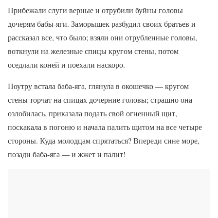
Прибежали слуги верные и отрубили буйны головы
дочерям бабы-яги. Заморышек разбудил своих братьев и
рассказал все, что было; взяли они отрубленные головы,
воткнули на железные спицы кругом стены, потом
оседлали коней и поехали наскоро.
Поутру встала баба-яга, глянула в окошечко — кругом
стены торчат на спицах дочерние головы; страшно она
озлобилась, приказала подать свой огненный щит,
поскакала в погоню и начала палить щитом на все четыре
стороны. Куда молодцам спрятаться? Впереди сине море,
позади баба-яга — и жжет и палит!