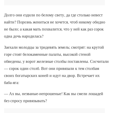
Долго они ездили по белому свету, да где столько невест
найти? Порознь жениться не хочется, чтоб никому обидно
не было; а какая мать похвалится, что у ней как раз сорок
одна дочь народилась?
Заехали молодцы за тридевять земель; смотрят: на крутой
горе стоят белокаменные палаты, высокой стеной
обведены, у ворот железные столбы поставлены. Сосчитали
— сорок один столб. Вот они привязали к тем столбам
своих богатырских коней и идут на двор. Встречает их
баба-яга:
— Ах вы, незваные-непрошеные! Как вы смели лошадей
без спросу привязывать?