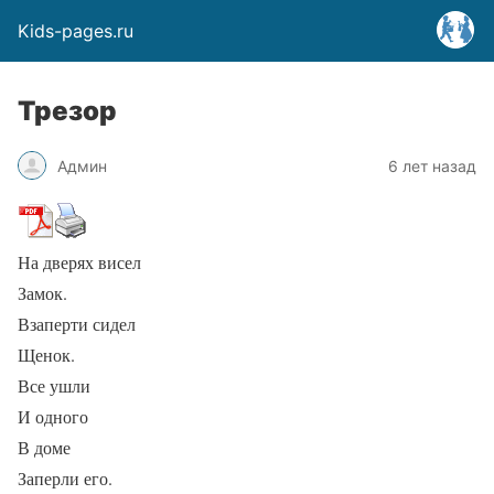
Kids-pages.ru
Трезор
Админ
6 лет назад
На дверях висел
Замок.
Взаперти сидел
Щенок.
Все ушли
И одного
В доме
Заперли его.